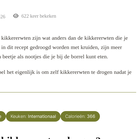
622 keer bekeken
026
kikkererwten zijn wat anders dan de kikkererwten die je
 in dit recept gedroogd worden met kruiden, zijn meer
eetje als nootjes die je bij de borrel kunt eten.
pel het eigenlijk is om zelf kikkererwten te drogen nadat je
e
Keuken:
Internationaal
Calorieën:
366