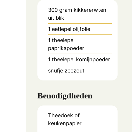
300
gram
kikkererwten
uit blik
1
eetlepel
olijfolie
1
theelepel
paprikapoeder
1
theelepel
komijnpoeder
snufje
zeezout
Benodigdheden
Theedoek of
keukenpapier