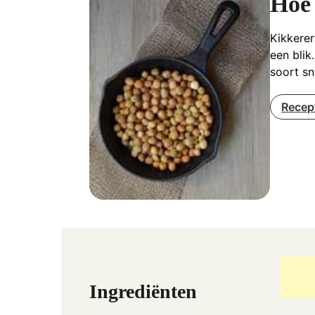
Hoe
Kikkerer
een blik
soort sn
Recep
Ingrediënten