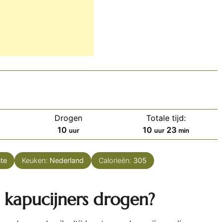
Drogen
Totale tijd:
uur
uur
minuten
10
10
23
uur
uur
min
te
Keuken:
Nederland
Calorieën:
305
 kapucijners drogen?