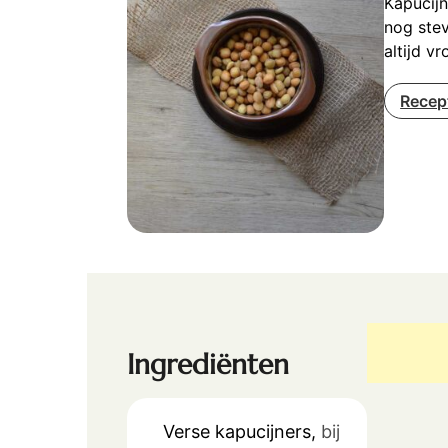
Kapucijn
nog stev
altijd v
Recep
Ingrediënten
Verse kapucijners,
bij