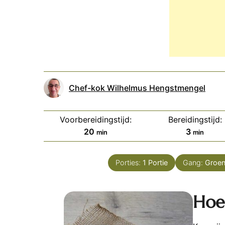
Chef-kok Wilhelmus Hengstmengel
Voorbereidingstijd:
Bereidingstijd:
minuten
minuten
20
3
min
min
Porties:
1
Portie
Gang:
Groen
Hoe