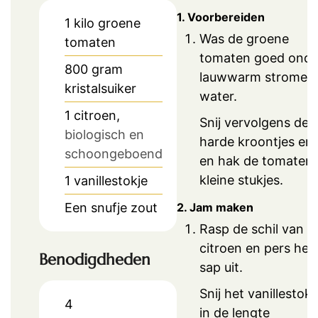
1. Voorbereiden
1
kilo
groene
Was de groene
tomaten
tomaten goed onde
800
gram
lauwwarm stromen
kristalsuiker
water.
1
citroen,
Snij vervolgens de
biologisch en
harde kroontjes eru
schoongeboend
en hak de tomaten 
kleine stukjes.
1
vanillestokje
2. Jam maken
Een snufje zout
Rasp de schil van d
citroen en pers het
Benodigdheden
sap uit.
Snij het vanillestokj
4
in de lengte