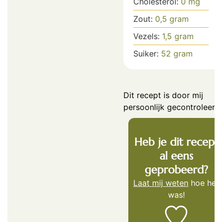
Cholesterol:
0
mg
Zout:
0,5
gram
Vezels:
1,5
gram
Suiker:
52
gram
Dit recept is door mij
persoonlijk gecontroleerd.
Heb je dit recept
al eens
geprobeerd?
Laat mij weten
hoe het
was!