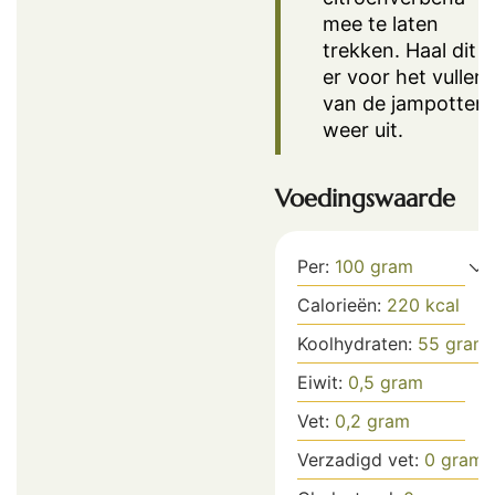
mee te laten
trekken. Haal dit
er voor het vullen
van de jampotten
weer uit.
Voedingswaarde
Per:
100
gram
Calorieën:
220
kcal
Koolhydraten:
55
gram
Eiwit:
0,5
gram
Vet:
0,2
gram
Verzadigd vet:
0
gram