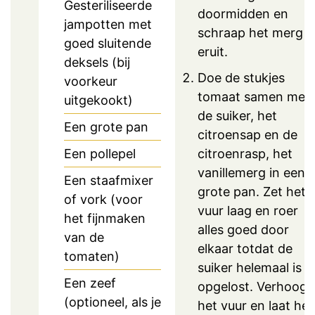
Gesteriliseerde
doormidden en
jampotten met
schraap het merg
goed sluitende
eruit.
deksels (bij
Doe de stukjes
voorkeur
tomaat samen met
uitgekookt)
de suiker, het
Een grote pan
citroensap en de
citroenrasp, het
Een pollepel
vanillemerg in een
Een staafmixer
grote pan. Zet het
of vork (voor
vuur laag en roer
het fijnmaken
alles goed door
van de
elkaar totdat de
tomaten)
suiker helemaal is
Een zeef
opgelost. Verhoog
(optioneel, als je
het vuur en laat het