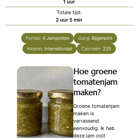
uur
1
uur
Totale tijd:
uur
minuten
2
uur
5
min
Porties:
4
Jampotten
Gang:
Bijgerecht
Keuken:
Internationaal
Calorieën:
220
Hoe groene
tomatenjam
maken?
Groene tomatenjam
maken is
verrassend
eenvoudig. Ik heb
deze jam ooit