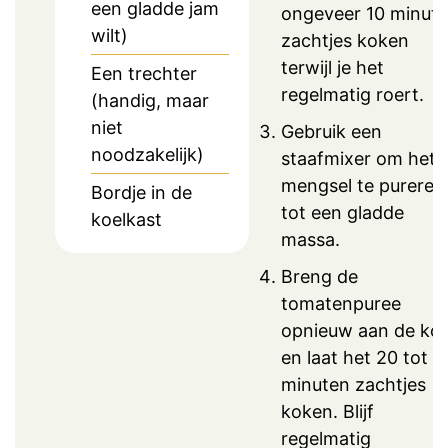
een gladde jam
ongeveer 10 minut
wilt)
zachtjes koken
terwijl je het
Een trechter
regelmatig roert.
(handig, maar
niet
Gebruik een
noodzakelijk)
staafmixer om het
mengsel te pureren
Bordje in de
tot een gladde
koelkast
massa.
Breng de
tomatenpuree
opnieuw aan de ko
en laat het 20 tot 3
minuten zachtjes
koken. Blijf
regelmatig