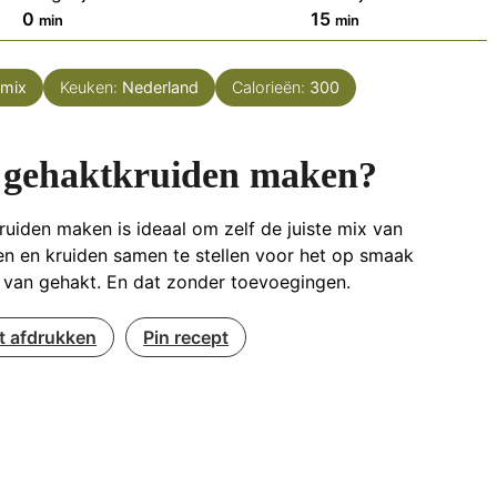
minuten
minuten
0
15
min
min
nmix
Keuken:
Nederland
Calorieën:
300
 gehaktkruiden maken?
uiden maken is ideaal om zelf de juiste mix van
en en kruiden samen te stellen voor het op smaak
 van gehakt. En dat zonder toevoegingen.
t afdrukken
Pin recept