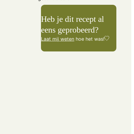
Heb je dit recept al
eens geprobeerd?
Laat mij weten
hoe het was!