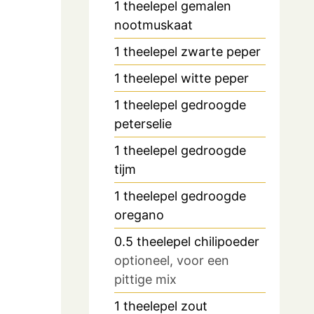
1
theelepel
gemalen
nootmuskaat
1
theelepel
zwarte peper
1
theelepel
witte peper
1
theelepel
gedroogde
peterselie
1
theelepel
gedroogde
tijm
1
theelepel
gedroogde
oregano
0.5
theelepel
chilipoeder
optioneel, voor een
pittige mix
1
theelepel
zout