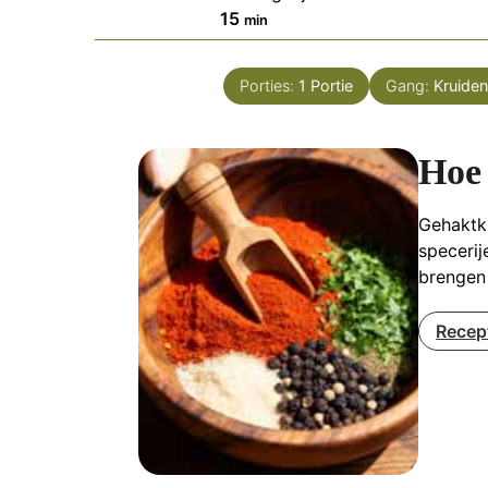
minuten
15
min
Porties:
1
Portie
Gang:
Kruide
Hoe
Gehaktkr
specerij
brengen
Recep