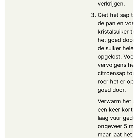
verkrijgen.
Giet het sap te
de pan en voeg
kristalsuiker to
het goed door 
de suiker helem
opgelost. Voeg
vervolgens het
citroensap toe
roer het er op
goed door.
Verwarm het s
een keer kort 
laag vuur gedu
ongeveer 5 min
maar laat het n