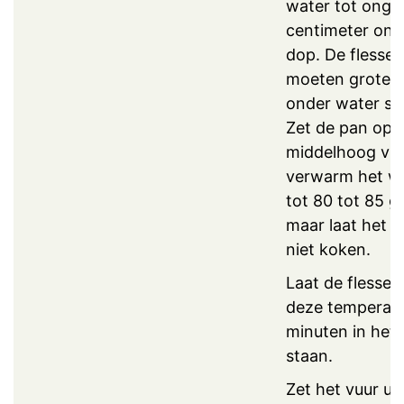
water tot onge
centimeter ond
dop. De flessen
moeten groten
onder water st
Zet de pan op 
middelhoog vuu
verwarm het w
tot 80 tot 85 g
maar laat het 
niet koken.
Laat de flessen 
deze temperat
minuten in het
staan.
Zet het vuur uit