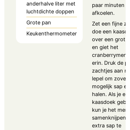
anderhalve liter met
paar minuten
luchtdichte doppen
afkoelen.
Grote pan
Zet een fijne ze
doe een kaasd
Keukenthermometer
over een grote
en giet het
cranberrymeng
erin. Druk de p
zachtjes aan m
lepel om zoveel
mogelijk sap eru
halen. Als je ee
kaasdoek gebru
kun je het men
samenknijpen 
extra sap te