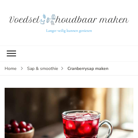
L
ve
k
g
v
(b
Cranberrysap maken
Home
Sap & smoothie
v
p
ui
tu