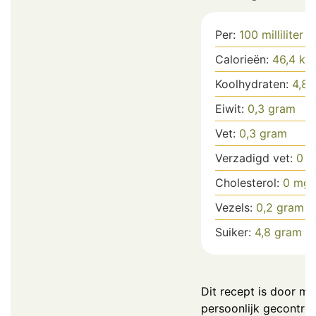
Per:
100
milliliter
Calorieën:
46,4
kca
Koolhydraten:
4,8
g
Eiwit:
0,3
gram
Vet:
0,3
gram
Verzadigd vet:
0
g
Cholesterol:
0
mg
Vezels:
0,2
gram
Suiker:
4,8
gram
Dit recept is door mij
persoonlijk gecontrol