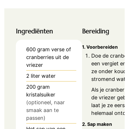
Ingrediënten
Bereiding
1. Voorbereiden
600
gram
verse of
Doe de cranberr
cranberries uit de
een vergiet en
vriezer
ze onder koud
2
liter
water
stromend water
200
gram
Als je cranberri
kristalsuiker
de vriezer gebr
(optioneel, naar
laat je ze eerst
smaak aan te
helemaal ontdo
passen)
2. Sap maken
Het sap van een