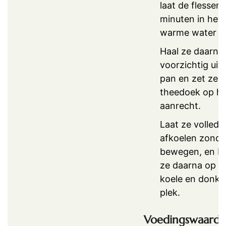
laat de flessen
minuten in het
warme water s
Haal ze daarna
voorzichtig uit
pan en zet ze 
theedoek op he
aanrecht.
Laat ze volledi
afkoelen zonde
bewegen, en b
ze daarna op e
koele en donke
plek.
Voedingswaarde