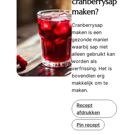
cranberrysap
maken?
Cranberrysap
maken is een
gezonde manier
waarbij sap niet
alleen gebruikt kan
worden als
verfrissing. Het is
bovendien erg
makkelijk om te
maken.
Recept
afdrukken
Pin recept