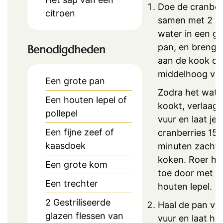
Doe de cranber
citroen
samen met 2 lit
water in een gr
pan, en breng 
Benodigdheden
aan de kook op
middelhoog vuu
Een grote pan
Zodra het wate
Een houten lepel of
kookt, verlaag 
pollepel
vuur en laat je 
Een fijne zeef of
cranberries 15
kaasdoek
minuten zachtj
koken. Roer het
Een grote kom
toe door met e
Een trechter
houten lepel.
2 Gestriliseerde
Haal de pan va
glazen flessen van
vuur en laat he