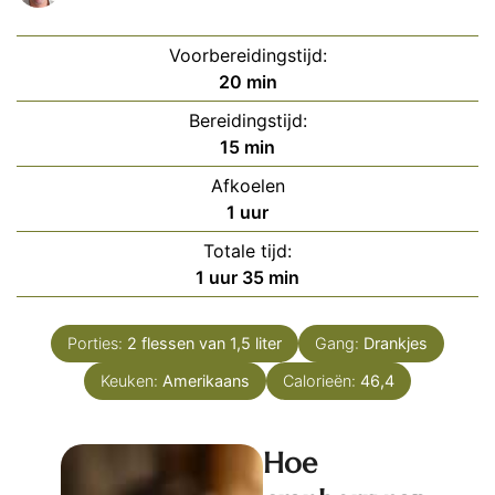
Voorbereidingstijd:
minuten
20
min
Bereidingstijd:
minuten
15
min
Afkoelen
uur
1
uur
Totale tijd:
uur
minuten
1
uur
35
min
Porties:
2
flessen van 1,5 liter
Gang:
Drankjes
Keuken:
Amerikaans
Calorieën:
46,4
Hoe