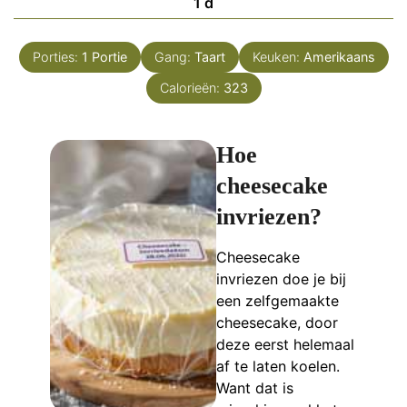
dag
1
d
Porties:
1
Portie
Gang:
Taart
Keuken:
Amerikaans
Calorieën:
323
Hoe
cheesecake
invriezen?
Cheesecake
invriezen doe je bij
een zelfgemaakte
cheesecake, door
deze eerst helemaal
af te laten koelen.
Want dat is