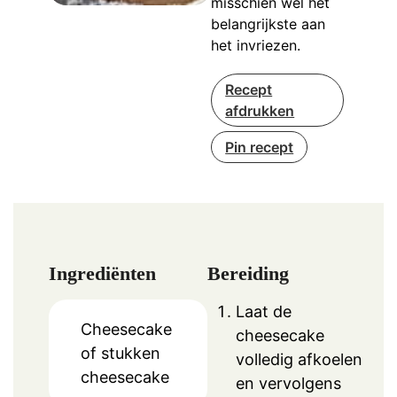
misschien wel het
belangrijkste aan
het invriezen.
Recept
afdrukken
Pin recept
Ingrediënten
Bereiding
Laat de
Cheesecake
cheesecake
of stukken
volledig afkoelen
cheesecake
en vervolgens