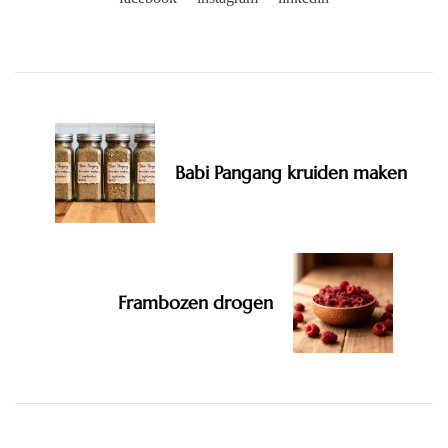
Post
Navigation
Babi Pangang kruiden maken
Frambozen drogen