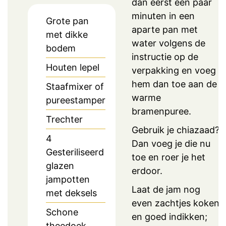
dan eerst een paar
minuten in een
Grote pan
aparte pan met
met dikke
water volgens de
bodem
instructie op de
Houten lepel
verpakking en voeg
hem dan toe aan de
Staafmixer of
warme
pureestamper
bramenpuree.
Trechter
Gebruik je chiazaad?
4
Dan voeg je die nu
Gesteriliseerd
toe en roer je het
glazen
erdoor.
jampotten
Laat de jam nog
met deksels
even zachtjes koken
Schone
en goed indikken;
theedoek