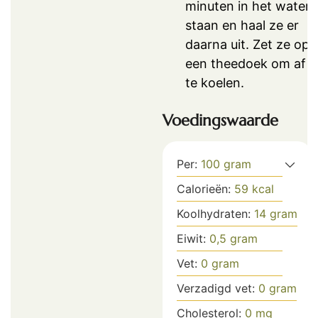
minuten in het water
staan en haal ze er
daarna uit. Zet ze op
een theedoek om af
te koelen.
Voedingswaarde
Per:
100
gram
Calorieën:
59
kcal
Koolhydraten:
14
gram
Eiwit:
0,5
gram
Vet:
0
gram
Verzadigd vet:
0
gram
Cholesterol:
0
mg