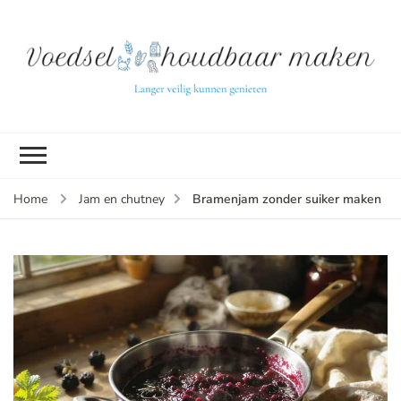
L
ve
k
g
v
(b
Bramenjam zonder suiker maken
Home
Jam en chutney
v
p
ui
tu