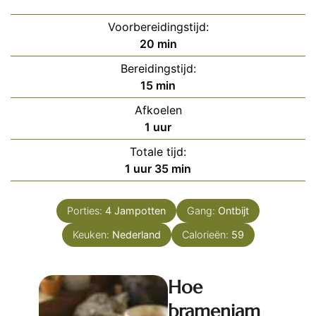
Voorbereidingstijd:
minuten
20
min
Bereidingstijd:
minuten
15
min
Afkoelen
uur
1
uur
Totale tijd:
uur
minuten
1
uur
35
min
Porties:
4
Jampotten
Gang:
Ontbijt
Keuken:
Nederland
Calorieën:
59
Hoe
bramenjam