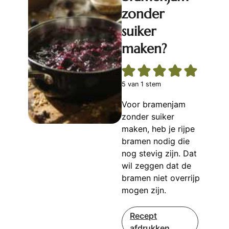
zonder
suiker
maken?
5
van 1 stem
Voor bramenjam
zonder suiker
maken, heb je rijpe
bramen nodig die
nog stevig zijn. Dat
wil zeggen dat de
bramen niet overrijp
mogen zijn.
Recept
afdrukken