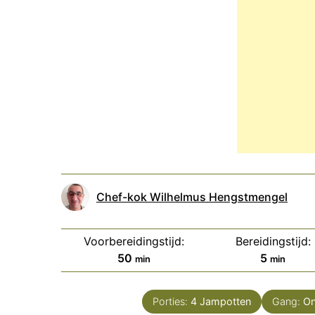
Chef-kok Wilhelmus Hengstmengel
Voorbereidingstijd:
Bereidingstijd:
minuten
minuten
50
5
min
min
Porties:
4
Jampotten
Gang:
On