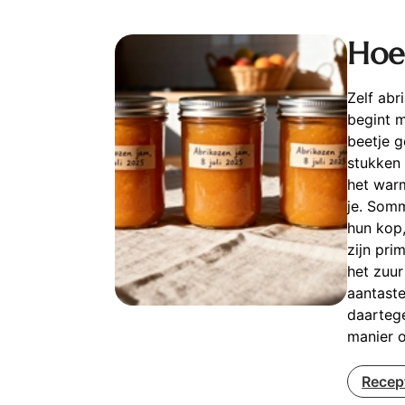
Hoe
Zelf abr
begint 
beetje g
stukken 
het warm
je. Som
hun kop
zijn pri
het zuu
aantaste
daartege
manier o
Recep