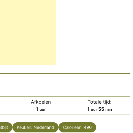
Afkoelen
Totale tijd:
uur
uur
minuten
1
1
55
uur
uur
min
tbijt
Keuken:
Nederland
Calorieën:
490