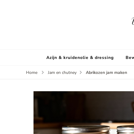
Azijn & kruidenolie & dressing
Bew
Abrikozen jam maken
Home
Jam en chutney