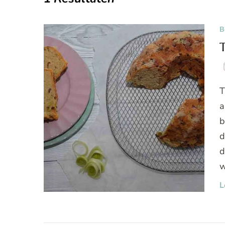
B
T
a
b
d
d
w
L