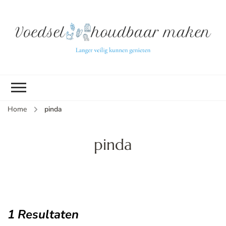
L
ve
k
g
v
(b
Home
pinda
v
p
ui
pinda
tu
1 Resultaten