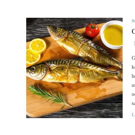
B
G
G
k
h
u
o
s
L