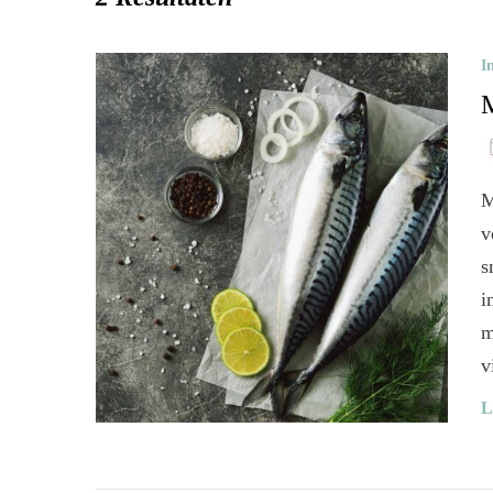
I
M
M
v
s
i
m
v
L