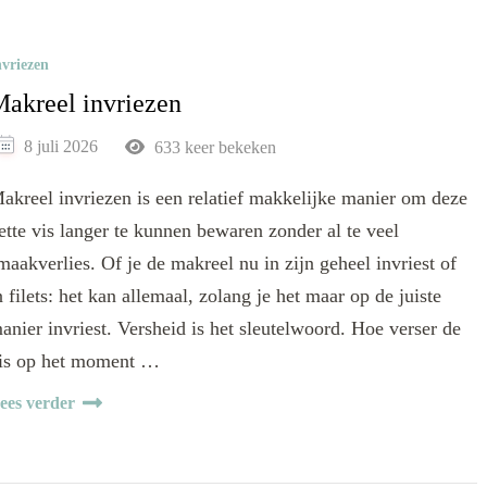
nvriezen
akreel invriezen
8 juli 2026
633 keer bekeken
akreel invriezen is een relatief makkelijke manier om deze
ette vis langer te kunnen bewaren zonder al te veel
maakverlies. Of je de makreel nu in zijn geheel invriest of
n filets: het kan allemaal, zolang je het maar op de juiste
anier invriest. Versheid is het sleutelwoord. Hoe verser de
is op het moment …
ees verder