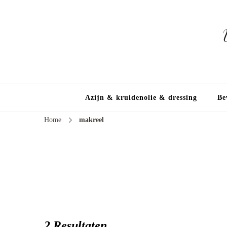
Azijn & kruidenolie & dressing
Be
Home
makreel
2 Resultaten