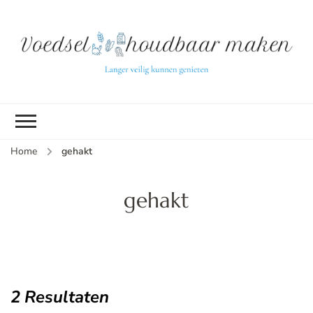
L
ve
k
g
v
(b
Home
gehakt
v
p
ui
gehakt
tu
2 Resultaten