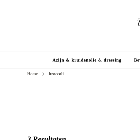
Azijn & kruidenolie & dressing
Be
Home
broccoli
3 Resultaten