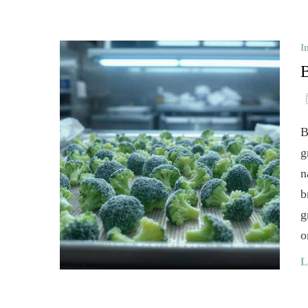
I
B
B
g
n
b
g
o
L