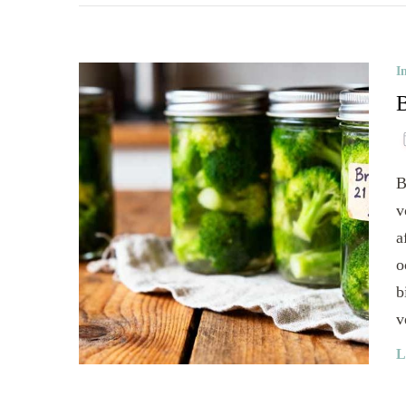
I
B
B
v
a
o
b
v
L