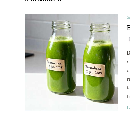
S
B
B
d
o
r
t
b
L