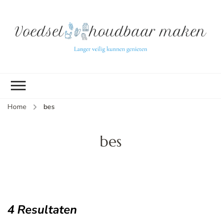
L
ve
k
g
v
(b
Home
bes
v
p
ui
bes
tu
4 Resultaten