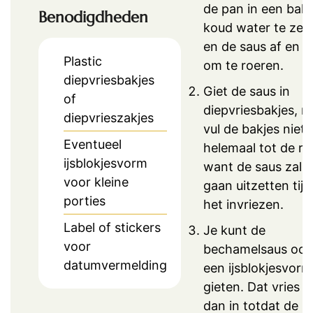
de pan in een bak
Benodigdheden
koud water te zet
en de saus af en t
Plastic
om te roeren.
diepvriesbakjes
Giet de saus in
of
diepvriesbakjes, m
diepvrieszakjes
vul de bakjes niet
Eventueel
helemaal tot de ra
ijsblokjesvorm
want de saus zal i
voor kleine
gaan uitzetten tij
porties
het invriezen.
Label of stickers
Je kunt de
voor
bechamelsaus ook
datumvermelding
een ijsblokjesvorm
gieten. Dat vries je
dan in totdat de