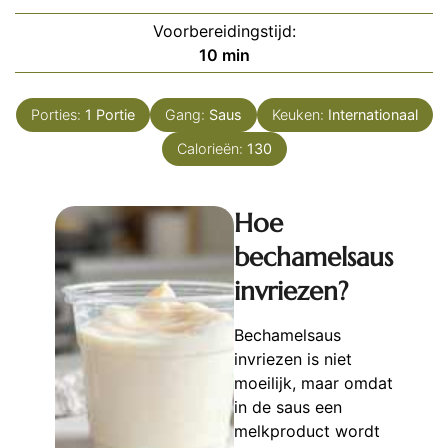
Voorbereidingstijd:
minuten
10
min
Porties:
1
Portie
Gang:
Saus
Keuken:
Internationaal
Calorieën:
130
Hoe
bechamelsaus
invriezen?
Bechamelsaus
invriezen is niet
moeilijk, maar omdat
in de saus een
melkproduct wordt