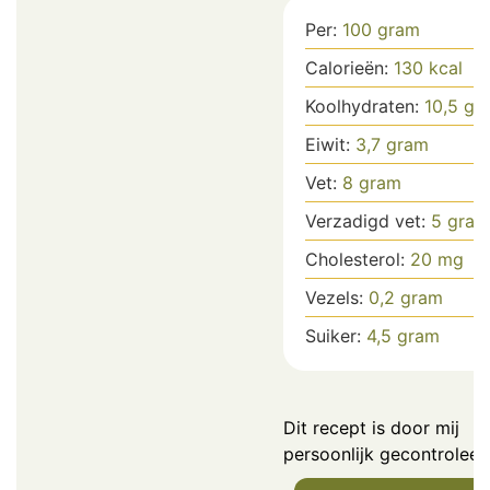
Per:
100
gram
Calorieën:
130
kcal
Koolhydraten:
10,5
gr
Eiwit:
3,7
gram
Vet:
8
gram
Verzadigd vet:
5
gram
Cholesterol:
20
mg
Vezels:
0,2
gram
Suiker:
4,5
gram
Dit recept is door mij
persoonlijk gecontroleer