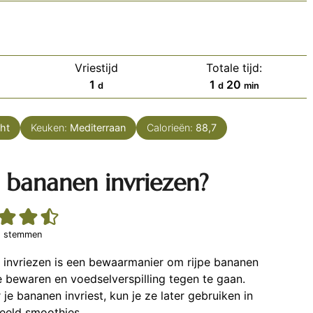
Vriestijd
Totale tijd:
dag
dag
minuten
1
1
20
d
d
min
cht
Keuken:
Mediterraan
Calorieën:
88,7
 bananen invriezen?
2
stemmen
 invriezen is een bewaarmanier om rijpe bananen
e bewaren en voedselverspilling tegen te gaan.
je bananen invriest, kun je ze later gebruiken in
eeld smoothies.