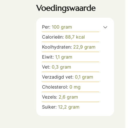
Voedingswaarde
Per:
100
gram
Calorieën:
88,7
kcal
Koolhydraten:
22,9
gram
Eiwit:
1,1
gram
Vet:
0,3
gram
Verzadigd vet:
0,1
gram
Cholesterol:
0
mg
Vezels:
2,6
gram
Suiker:
12,2
gram