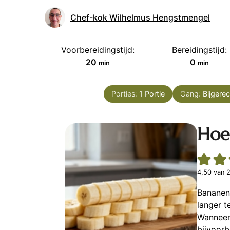
Chef-kok Wilhelmus Hengstmengel
Voorbereidingstijd:
Bereidingstijd:
minuten
minuten
20
0
min
min
Porties:
1
Portie
Gang:
Bijgere
Hoe
4,50
van
Bananen
langer t
Wanneer 
bijvoorb