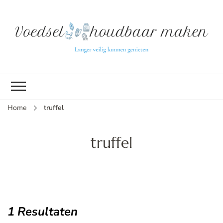
L
ve
k
g
v
(b
Home
truffel
v
p
ui
truffel
tu
1 Resultaten