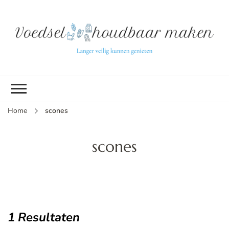
L
ve
k
g
v
(b
Home
scones
v
p
ui
scones
tu
1 Resultaten