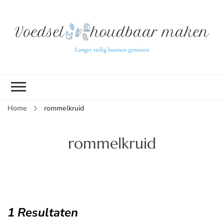
L
ve
k
g
v
(b
Home
rommelkruid
v
p
ui
rommelkruid
tu
1 Resultaten