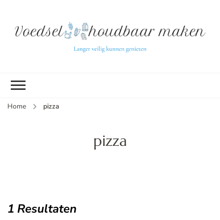
L
ve
k
g
v
(b
Home
pizza
v
p
ui
pizza
tu
1 Resultaten