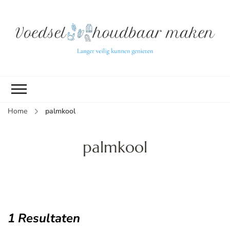
L
ve
k
g
v
(b
Home
palmkool
v
p
ui
palmkool
tu
1 Resultaten