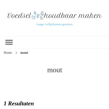
L
ve
k
ge
v
(b
Home
mout
ve
pr
ui
mout
tu
1 Resultaten