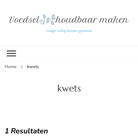
L
ve
k
g
v
(b
Home
kwets
v
p
ui
kwets
tu
1 Resultaten