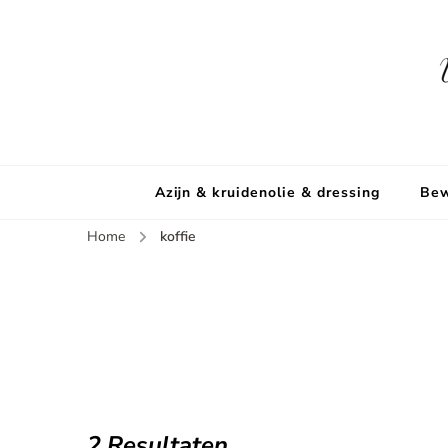
Azijn & kruidenolie & dressing
Bew
Home
koffie
2 Resultaten