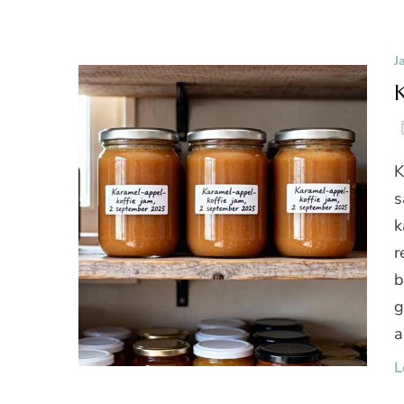
J
K
s
k
r
b
g
a
L