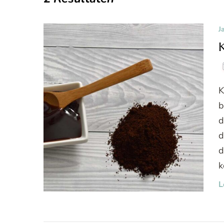
J
K
b
d
d
d
k
L