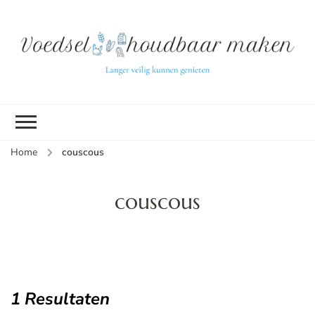
L
ve
k
g
v
(b
Home
couscous
v
p
ui
couscous
tu
1 Resultaten