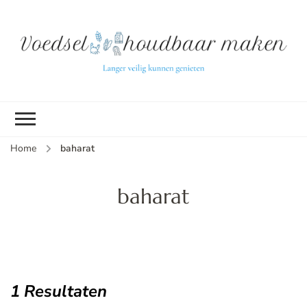
L
ve
k
g
v
(b
Home
baharat
v
p
ui
baharat
tu
1 Resultaten