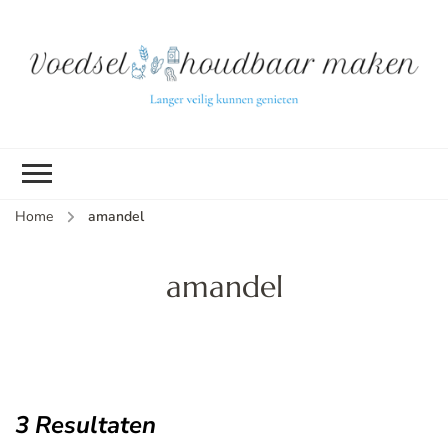
L
ve
k
g
v
(b
Home
amandel
v
p
ui
amandel
tu
3 Resultaten