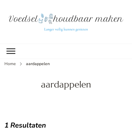
L
ve
k
g
v
(b
Home
aardappelen
v
p
ui
aardappelen
tu
1 Resultaten